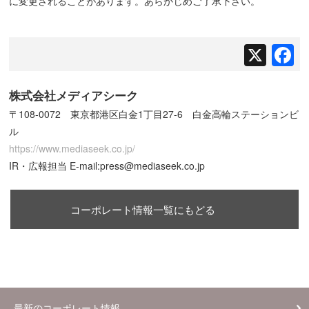
に変更されることがあります。あらかじめご了承下さい。
X
F
株式会社メディアシーク
〒108-0072 東京都港区白金1丁目27-6 白金高輪ステーションビ
ル
https://www.mediaseek.co.jp/
IR・広報担当 E-mail:press@mediaseek.co.jp
コーポレート情報一覧にもどる
最新のコーポレート情報