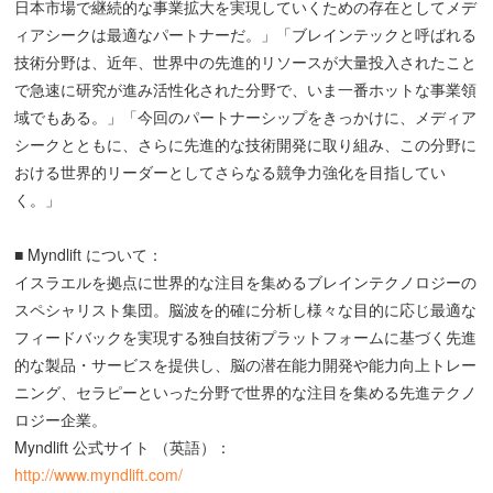
日本市場で継続的な事業拡大を実現していくための存在としてメデ
ィアシークは最適なパートナーだ。」「ブレインテックと呼ばれる
技術分野は、近年、世界中の先進的リソースが大量投入されたこと
で急速に研究が進み活性化された分野で、いま一番ホットな事業領
域でもある。」「今回のパートナーシップをきっかけに、メディア
シークとともに、さらに先進的な技術開発に取り組み、この分野に
おける世界的リーダーとしてさらなる競争力強化を目指してい
く。」
■ Myndlift について：
イスラエルを拠点に世界的な注目を集めるブレインテクノロジーの
スペシャリスト集団。脳波を的確に分析し様々な目的に応じ最適な
フィードバックを実現する独自技術プラットフォームに基づく先進
的な製品・サービスを提供し、脳の潜在能力開発や能力向上トレー
ニング、セラピーといった分野で世界的な注目を集める先進テクノ
ロジー企業。
Myndlift 公式サイト （英語）：
http://www.myndlift.com/