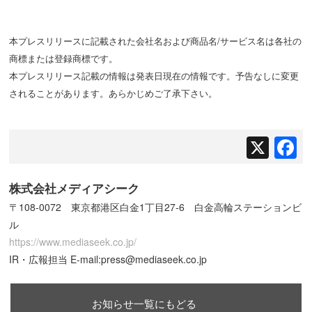
本プレスリリースに記載された会社名および商品名/サービス名は各社の
商標または登録商標です。
本プレスリリース記載の情報は発表日現在の情報です。予告なしに変更
されることがあります。あらかじめご了承下さい。
X
F
株式会社メディアシーク
〒108-0072 東京都港区白金1丁目27-6 白金高輪ステーションビ
ル
https://www.mediaseek.co.jp/
IR・広報担当 E-mail:press@mediaseek.co.jp
お知らせ一覧にもどる