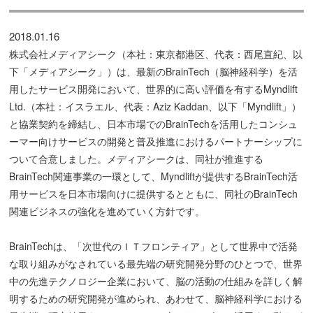
2018.01.16
株式会社メディアシーク（本社：東京都港区、代表：西尾直紀、以
下「メディアシーク」）は、最新のBrainTech（脳神経科学）を活
用したサービス開発において、世界的に高い評価を有するMyndlift
Ltd.（本社：イスラエル、代表：Aziz Kaddan、以下「Myndlift」）
と協業契約を締結し、日本市場でのBrainTechを活用したコンシュ
ーマー向けサービスの開発と普及推進におけるパートナーシップに
ついて合意しました。メディアシークは、同社が推進する
BrainTech関連事業の一環として、Myndliftが提供するBrainTech活
用サービスを日本市場向けに提供するとともに、同社のBrainTech
関連ビジネスの強化を進めていく方針です。
BrainTechは、「次世代のＩＴフロンティア」として世界中で活発
な取り組みがなされている最先端の研究開発分野のひとつで、世界
中の先進テクノロジー企業において、脳の活動の仕組みを詳しく解
明するための研究開発が進められ、あわせて、脳神経科学における