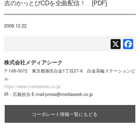
吉のかっとびCDを全曲配信！ [PDF]
2008.12.22
X
F
株式会社メディアシーク
〒108-0072 東京都港区白金1丁目27-6 白金高輪ステーションビ
ル
https://www.mediaseek.co.jp/
IR・広報担当 E-mail:press@mediaseek.co.jp
コーポレート情報一覧にもどる