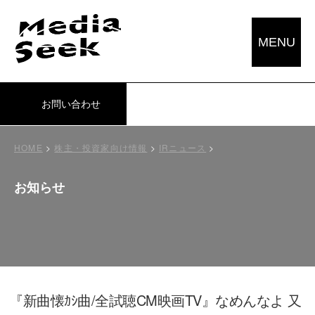
MENU
お問い合わせ
HOME
>
株主・投資家向け情報
>
IRニュース
>
お知らせ
『新曲懐ｶｼ曲/全試聴CM映画TV』なめんなよ 又